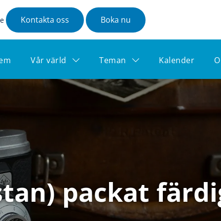
Kontakta oss
Boka nu
se
em
Vår värld
Teman
Kalender
O
tan) packat färdi