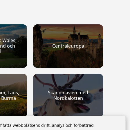
: Wales,
and och
Centraleuropa
d
am, Laos,
Skandinavien med
 Burma
Nordkalotten
mfatta webbplatsens drift, analys och förbättrad