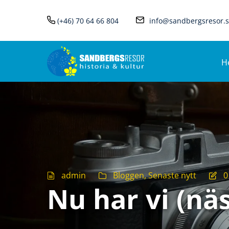
(+46) 70 64 66 804
info@sandbergsresor.
H
admin
Bloggen
,
Senaste nytt
0
Nu har vi (näs