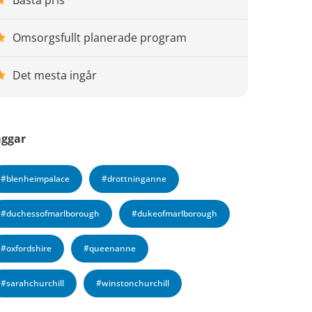
Bästa pris
Omsorgsfullt planerade program
Det mesta ingår
aggar
#blenheimpalace
#drottninganne
#duchessofmarlborough
#dukeofmarlborough
#oxfordshire
#queenanne
#sarahchurchill
#winstonchurchill