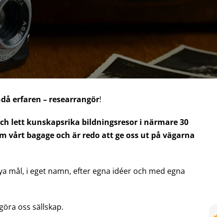
ndå erfaren – researrangör
!
och lett kunskapsrika bildningsresor i närmare 30
om vårt bagage och är redo att ge oss ut på vägarna
 nya mål, i eget namn, efter egna idéer och med egna
öra oss sällskap.