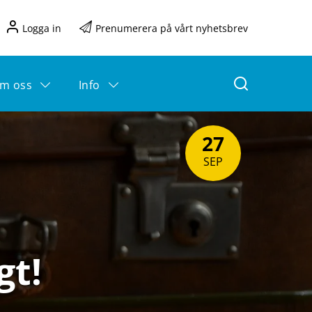
Logga in
Prenumerera på vårt nyhetsbrev
m oss
Info
27
SEP
gt!