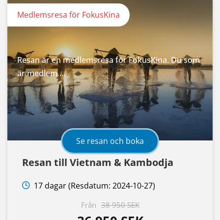
Medlemsresa för FokusKina
Resan är en medlemsresa för FokusKina. Du som
är medlem …
Se resan och boka
Resan till Vietnam & Kambodja
17 dagar (Resdatum: 2024-10-27)
Från
38 950 SEK