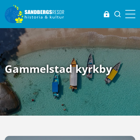
Login
Gammelstad kyrkby