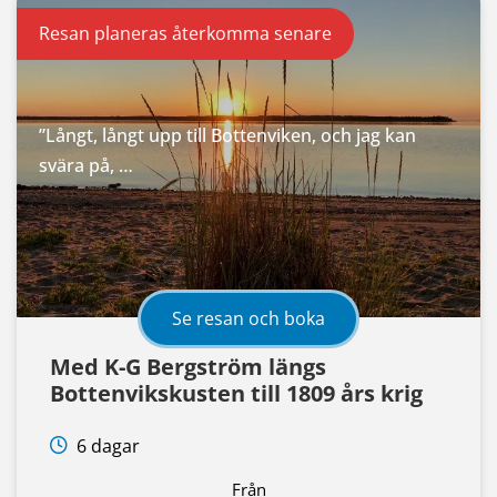
Resan planeras återkomma senare
”Långt, långt upp till Bottenviken, och jag kan
svära på, …
Se resan och boka
Med K-G Bergström längs
Bottenvikskusten till 1809 års krig
6 dagar
Från