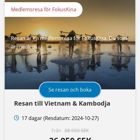
Medlemsresa för FokusKina
Resan är en medlemsresa för FokusKina. Du som
är medlem …
Se resan och boka
Resan till Vietnam & Kambodja
17 dagar (Resdatum: 2024-10-27)
Från
38 950 SEK