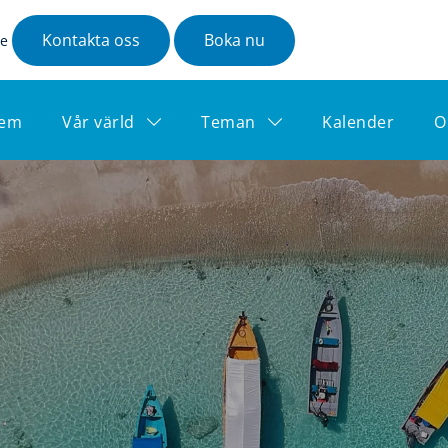
Kontakta oss
Boka nu
se
em
Vår värld
Teman
Kalender
O