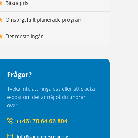
Bästa pris
Omsorgsfullt planerade program
Det mesta ingår
Frågor?
Tveka inte att ringa oss eller att skicka
e-post om det är något du undrar
över.
(+46) 70 64 66 804
info@sandbergsresor.se