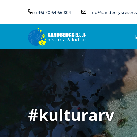
(+46) 70 64 66 804
info@sandbergsresor.
H
#kulturarv