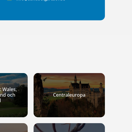
: Wales,
and och
Centraleuropa
d