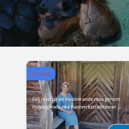
Ny resa!
Följ med på en inspirerande resa genom
Hälsinglands rika hantverkstraditioner …