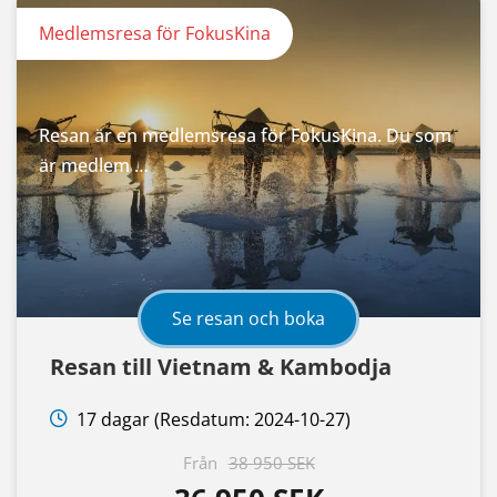
Medlemsresa för FokusKina
Resan är en medlemsresa för FokusKina. Du som
är medlem …
Se resan och boka
Resan till Vietnam & Kambodja
17 dagar (Resdatum: 2024-10-27)
Från
38 950 SEK