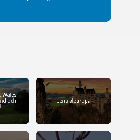
: Wales,
and och
Centraleuropa
d