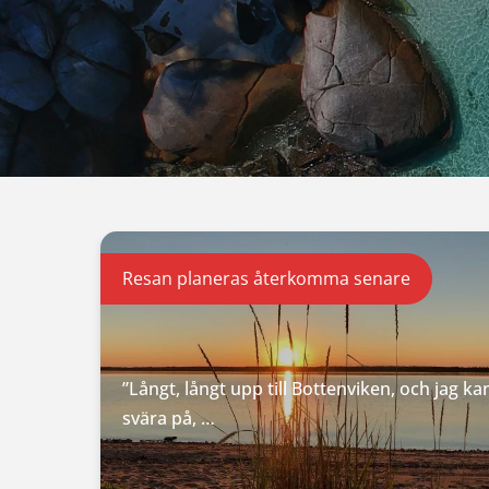
Resan planeras återkomma senare
”Långt, långt upp till Bottenviken, och jag ka
svära på, …