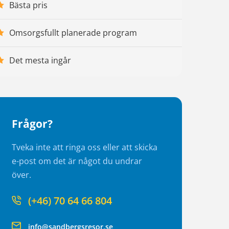
Bästa pris
Omsorgsfullt planerade program
Det mesta ingår
Frågor?
Tveka inte att ringa oss eller att skicka
e-post om det är något du undrar
över.
(+46) 70 64 66 804
info@sandbergsresor.se