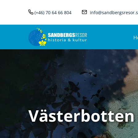
(+46) 70 64 66 804
info@sandbergsresor.
H
Västerbotten