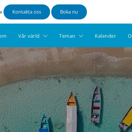
Kontakta oss
Boka nu
se
em
Vår värld
Teman
Kalender
O