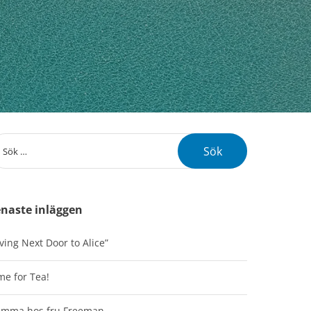
naste inläggen
iving Next Door to Alice”
me for Tea!
mma hos fru Freeman