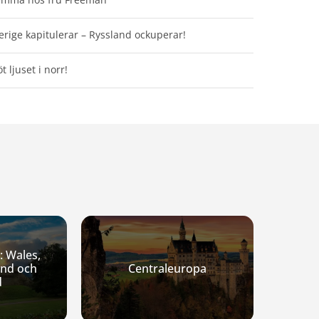
erige kapitulerar – Ryssland ockuperar!
t ljuset i norr!
: Wales,
and och
Centraleuropa
d