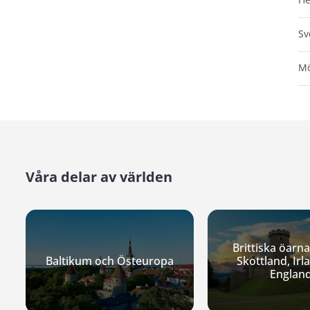
Sv
Mö
Våra delar av världen
Brittiska öarna
Baltikum och Östeuropa
Skottland, Irl
Englan