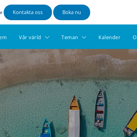
Kontakta oss
Boka nu
se
em
Vår värld
Teman
Kalender
O