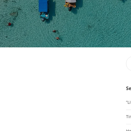
Se
”L
Ti
He