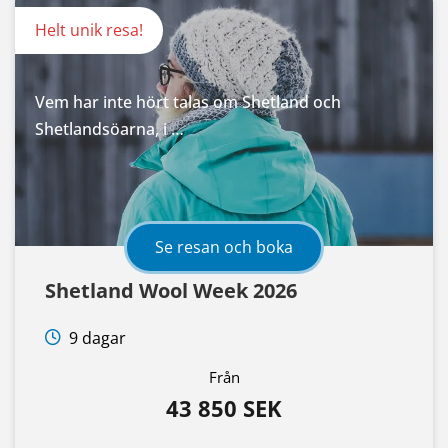
Helt unik resa!
Vem har inte hört talas om Shetland och
Shetlandsöarna, i …
Se resan och boka
Shetland Wool Week 2026
9 dagar
Från
43 850 SEK