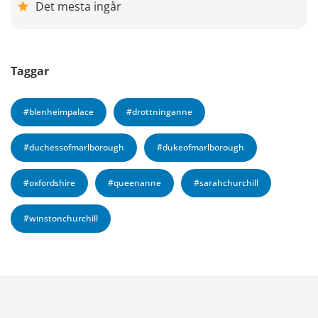
Det mesta ingår
Taggar
#blenheimpalace
#drottninganne
#duchessofmarlborough
#dukeofmarlborough
#oxfordshire
#queenanne
#sarahchurchill
#winstonchurchill