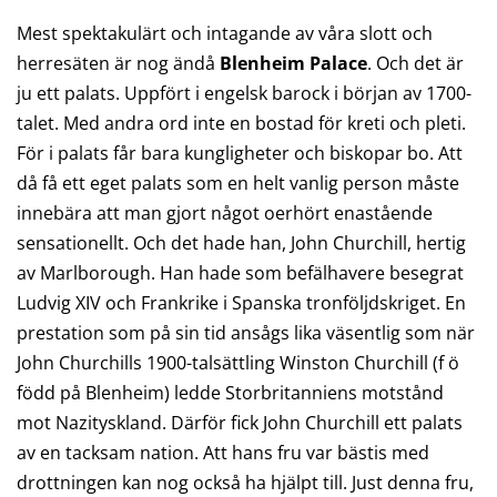
Mest spektakulärt och intagande av våra slott och
herresäten är nog ändå
Blenheim Palace
. Och det är
ju ett palats. Uppfört i engelsk barock i början av 1700-
talet. Med andra ord inte en bostad för kreti och pleti.
För i palats får bara kungligheter och biskopar bo. Att
då få ett eget palats som en helt vanlig person måste
innebära att man gjort något oerhört enastående
sensationellt. Och det hade han, John Churchill, hertig
av Marlborough. Han hade som befälhavere besegrat
Ludvig XIV och Frankrike i Spanska tronföljdskriget. En
prestation som på sin tid ansågs lika väsentlig som när
John Churchills 1900-talsättling Winston Churchill (f ö
född på Blenheim) ledde Storbritanniens motstånd
mot Nazityskland. Därför fick John Churchill ett palats
av en tacksam nation. Att hans fru var bästis med
drottningen kan nog också ha hjälpt till. Just denna fru,