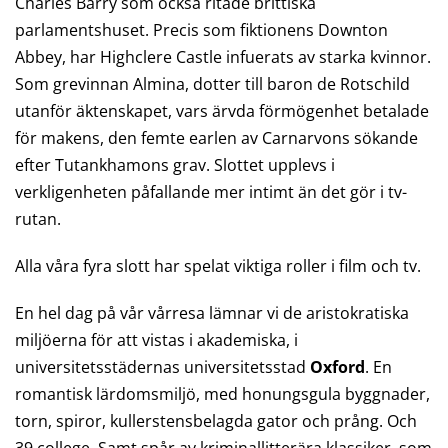
Charles Barry som också ritade brittiska
parlamentshuset. Precis som fiktionens Downton
Abbey, har Highclere Castle infuerats av starka kvinnor.
Som grevinnan Almina, dotter till baron de Rotschild
utanför äktenskapet, vars ärvda förmögenhet betalade
för makens, den femte earlen av Carnarvons sökande
efter Tutankhamons grav. Slottet upplevs i
verkligenheten påfallande mer intimt än det gör i tv-
rutan.
Alla våra fyra slott har spelat viktiga roller i film och tv.
En hel dag på vår vårresa lämnar vi de aristokratiska
miljöerna för att vistas i akademiska, i
universitetsstädernas universitetsstad
Oxford
. En
romantisk lärdomsmiljö, med honungsgula byggnader,
torn, spiror, kullerstensbelagda gator och prång. Och
39 college. Samt spår av kriminallitterära klassiker, som