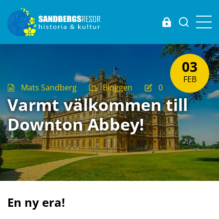
Login
03
FEB
Mats Sandberg
Bloggen
0
Varmt välkommen till
Downton Abbey!
En ny era!